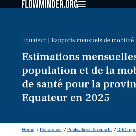
Equateur | Rapports mensuels de mobilité 
Estimations mensuelles
population et de la mob
de santé pour la provi
Equateur en 2025
Home
/
Resources
/
Publications & reports
/
DRC repor