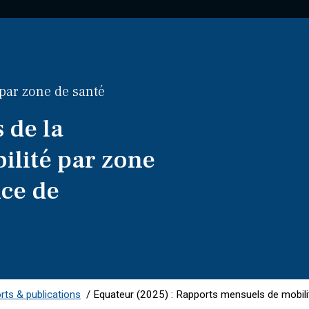
par zone de santé
 de la
ilité par zone
nce de
ts & publications
/
Equateur (2025) : Rapports mensuels de mobili