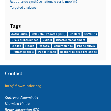
Rapports de synthèse nationale sur la mobilité
Targeted analyses
Tags
Active crisis
Call Detail Records (CDR)
Cholera
COVID-19
Crisis preparedness
Digicel
Disaster Management
English
Floods
Français
Gang violence
Phone survey
Protracted crisis
Public Health
Rapport de crise prolongée
Contact
info@flowminder.org
Stiftelsen Flowminder
Norrsken House
Birger Jarlsgatan 57C