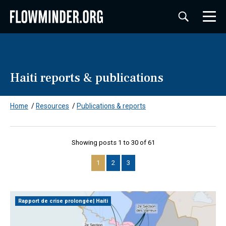
Haiti reports & publications
Home
/
Resources
/
Publications & reports
Showing posts 1 to 30 of 61
1
2
3
Rapport de crise prolongée| Haiti